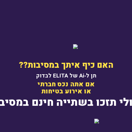
ts
DEOS
OUR MUSIC
CONTACT
האם כיף איתך במסיבות??
ONTACT INFO
תן ל‐Ai של ELITA לבדוק
אם אתה נכס חברתי
או אירוע בטיחות
Address
ולי תזכו בשתייה חינם במסי
Carlebach St. 25 Tel Aviv
Email Us
office.elitamusic@gmail.com
Call Us